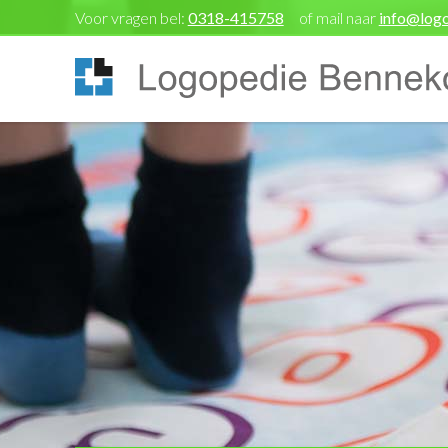
Voor vragen bel:
0318-415758
of mail naar
info@log