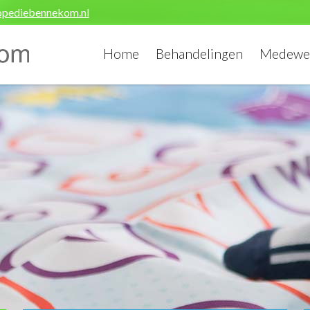
opediebennekom.nl
Home
Behandelingen
Medewe